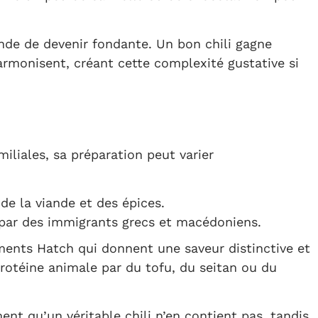
ande de devenir fondante. Un bon chili gagne
armonisent, créant cette complexité gustative si
miliales, sa préparation peut varier
 de la viande et des épices.
e par des immigrants grecs et macédoniens.
ments Hatch qui donnent une saveur distinctive et
protéine animale par du tofu, du seitan ou du
ent qu’un véritable chili n’en contient pas, tandis