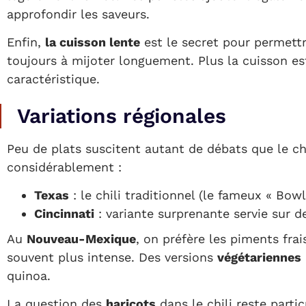
approfondir les saveurs.
Enfin,
la cuisson lente
est le secret pour permettr
toujours à mijoter longuement. Plus la cuisson es
caractéristique.
Variations régionales
Peu de plats suscitent autant de débats que le chil
considérablement :
Texas
: le chili traditionnel (le fameux « Bow
Cincinnati
: variante surprenante servie sur 
Au
Nouveau-Mexique
, on préfère les piments fr
souvent plus intense. Des versions
végétariennes
quinoa.
La question des
haricots
dans le chili reste parti