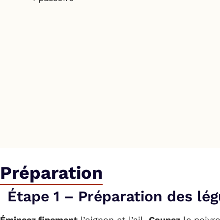
Préparation
Étape 1 – Préparation des lé
Émincez finement
l’oignon et l’ail.
Coupez
le poivro