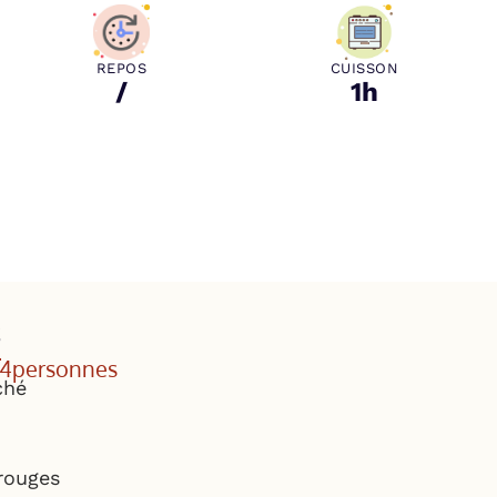
REPOS
CUISSON
/
1h
s
 4
personnes
ché
rouges