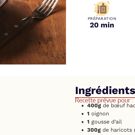
PRÉPARATION
20 min
Ingrédient
Recette prévue pour :
400g
de bœuf ha
1
oignon
1
gousse d’ail
300g
de haricots 