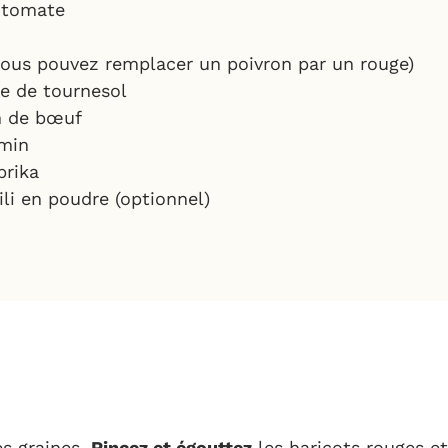
 tomate
vous pouvez remplacer un poivron par un rouge)
e de tournesol
n de bœuf
min
prika
li en poudre (optionnel)
es graines.
Rincez et égouttez
les haricots rouges et