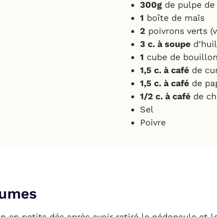
300g
de pulpe de
1
boîte de maïs
2
poivrons verts (
3 c. à soupe
d’huil
1
cube de bouillo
1,5 c. à café
de cu
1,5 c. à café
de pa
1/2 c. à café
de chi
Sel
Poivre
gumes
n en petits dés après avoir retiré le pédoncule et l