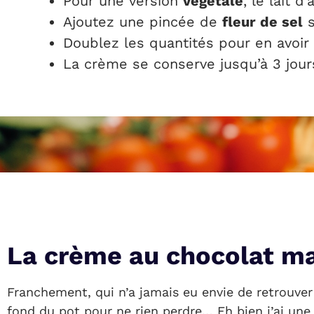
Pour une version
végétale
, le lait d
Ajoutez une pincée de
fleur de sel
s
Doublez les quantités pour en avoir 
La crème se conserve jusqu’à 3 jours
La crème au chocolat ma
Franchement, qui n’a jamais eu envie de retrouver c
fond du pot pour ne rien perdre… Eh bien j’ai un