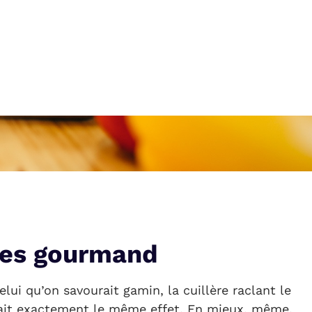
rces gourmand
lui qu’on savourait gamin, la cuillère raclant le
ait exactement le même effet. En mieux, même.