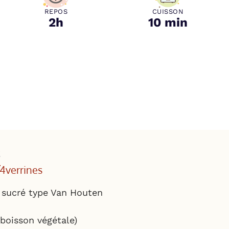
REPOS
CUISSON
2h
10 min
s
 4
verrines
sucré type Van Houten
 boisson végétale)