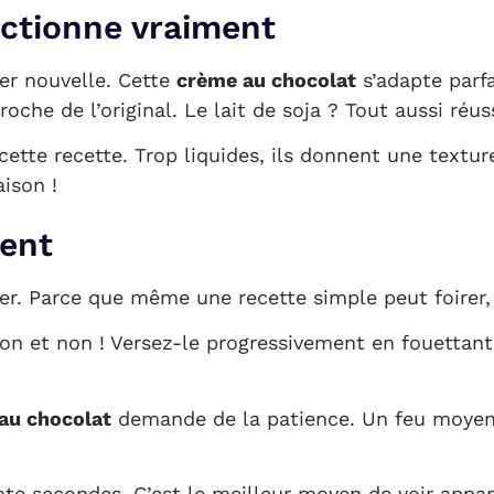
onctionne vraiment
per nouvelle. Cette
crème au chocolat
s’adapte parfa
roche de l’original. Le lait de soja ? Tout aussi r
cette recette. Trop liquides, ils donnent une textur
ison !
ment
er. Parce que même une recette simple peut foirer, 
non et non ! Versez-le progressivement en fouettant
au chocolat
demande de la patience. Un feu moyen, 
ente secondes. C’est le meilleur moyen de voir ap