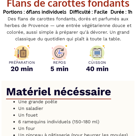
Flans de carottes fondants
Portions : 6
flans individuels
Difficulté : Facile
Durée : 1h
Des flans de carottes fondants, dorés et parfumés aux
herbes de Provence — une entrée végétarienne douce et
colorée, aussi simple à préparer qu'à dévorer. Un grand
classique du quotidien qui plaît à toute la table.
PRÉPARATION
REPOS
CUISSON
20 min
5 min
40 min
Matériel nécéssaire
Une grande poêle
Un saladier
Un fouet
6 ramequins individuels (150-180 ml)
Un four
Un pinceau à pâtisserie (pour beurrer les moules)