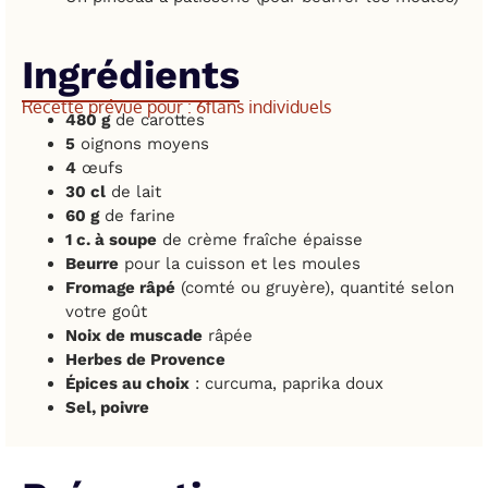
Ingrédients
Recette prévue pour : 6
flans individuels
480 g
de carottes
5
oignons moyens
4
œufs
30 cl
de lait
60 g
de farine
1 c. à soupe
de crème fraîche épaisse
Beurre
pour la cuisson et les moules
Fromage râpé
(comté ou gruyère), quantité selon
votre goût
Noix de muscade
râpée
Herbes de Provence
Épices au choix
: curcuma, paprika doux
Sel, poivre