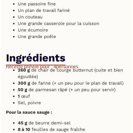
Une passoire fine
Un plan de travail fariné
Un couteau
Une grande casserole pour la cuisson
Une écumoire
Une grande poêle
Ingrédients
Recette prévue pour : 4
personnes
260 g
de chair de courge butternut (cuite et bien
égouttée)
300 g
de farine (+ un peu pour le plan de travail)
50 g
de parmesan râpé (+ un peu pour servir)
1
œuf
Sel, poivre
Pour la sauce sauge :
45 g
de beurre demi-sel
8 à 10
feuilles de sauge fraîche