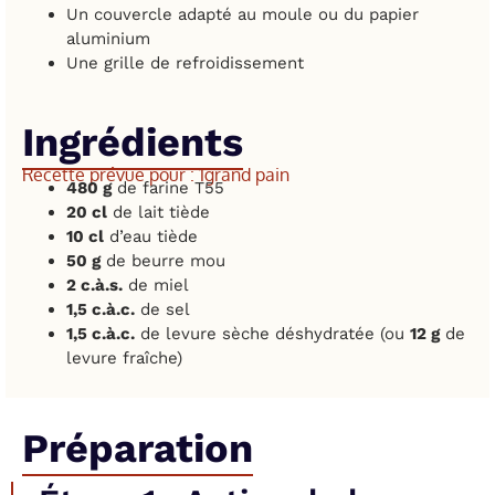
Un couvercle adapté au moule ou du papier
aluminium
Une grille de refroidissement
Ingrédients
Recette prévue pour : 1
grand pain
480 g
de farine T55
20 cl
de lait tiède
10 cl
d’eau tiède
50 g
de beurre mou
2 c.à.s.
de miel
1,5 c.à.c.
de sel
1,5 c.à.c.
de levure sèche déshydratée (ou
12 g
de
levure fraîche)
Préparation