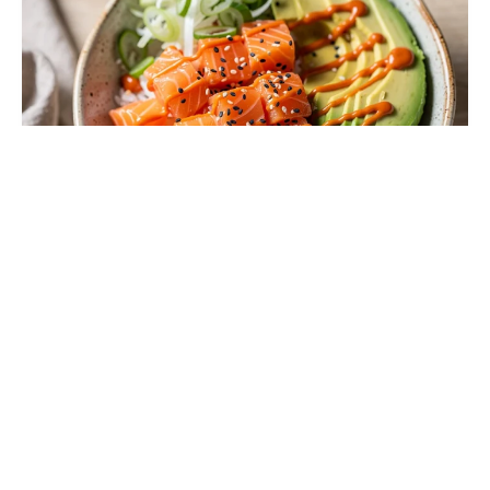
Poke bowl maison au saumon et à
l’avocat
VOIR LA RECETTE ⇢