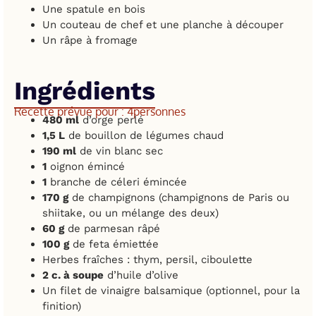
Une spatule en bois
Un couteau de chef et une planche à découper
Un râpe à fromage
Ingrédients
Recette prévue pour : 4
personnes
480 ml
d’orge perlé
1,5 L
de bouillon de légumes chaud
190 ml
de vin blanc sec
1
oignon émincé
1
branche de céleri émincée
170 g
de champignons (champignons de Paris ou
shiitake, ou un mélange des deux)
60 g
de parmesan râpé
100 g
de feta émiettée
Herbes fraîches : thym, persil, ciboulette
2 c. à soupe
d’huile d’olive
Un filet de vinaigre balsamique (optionnel, pour la
finition)