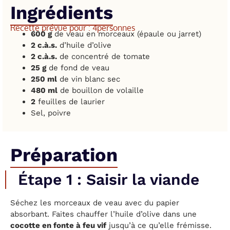
Ingrédients
Recette prévue pour : 4
personnes
600 g
de veau en morceaux (épaule ou jarret)
2 c.à.s.
d’huile d’olive
2 c.à.s.
de concentré de tomate
25 g
de fond de veau
250 ml
de vin blanc sec
480 ml
de bouillon de volaille
2
feuilles de laurier
Sel, poivre
Préparation
Étape 1 : Saisir la viande
Séchez les morceaux de veau avec du papier
absorbant. Faites chauffer l’huile d’olive dans une
cocotte en fonte à feu vif
jusqu’à ce qu’elle frémisse.