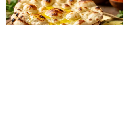
Naans maison moelleux : la recette
facile et rapide
VOIR LA RECETTE ⇢