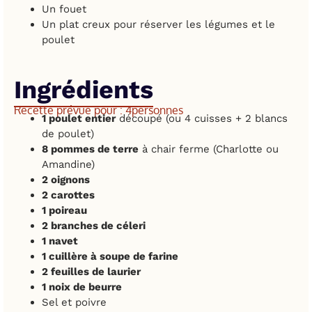
Un fouet
Un plat creux pour réserver les légumes et le
poulet
Ingrédients
Recette prévue pour : 4
personnes
1 poulet entier
découpé (ou 4 cuisses + 2 blancs
de poulet)
8 pommes de terre
à chair ferme (Charlotte ou
Amandine)
2 oignons
2 carottes
1 poireau
2 branches de céleri
1 navet
1 cuillère à soupe de farine
2 feuilles de laurier
1 noix de beurre
Sel et poivre